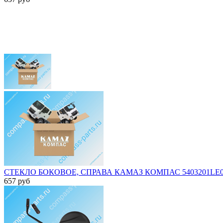
СТЕКЛО БОКОВОЕ, СПРАВА КАМАЗ КОМПАС 5403201LE0
657
руб